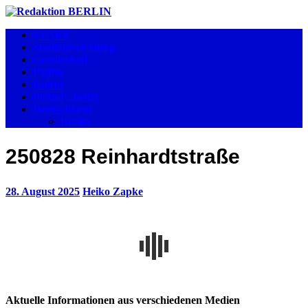
START
Stadtentwicklung
Gesellschaft
Politik
Kultur
Polizei | Justiz
Deutschland
Berlin
250828 Reinhardtstraße
28. August 2025
Heiko Zapke
Aktuelle Informationen aus verschiedenen Medien